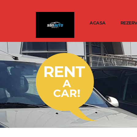
ACASA
REZER
RENT
A
CAR!