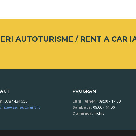
ERI AUTOTURISME / RENT A CAR IA
ACT
PROGRAM
n:
0787 434 555
Luni - Vineri:
09:00 - 17:00
office@sanautorent.ro
Sambata:
09:00 - 14:00
Duminica:
Inchis