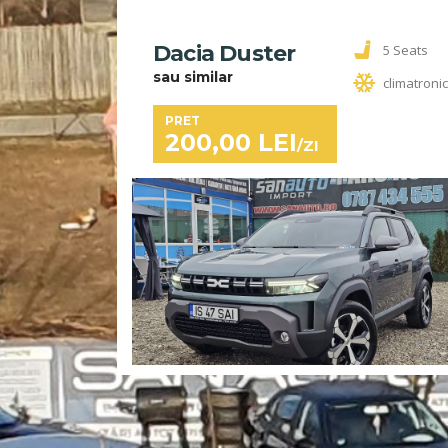
Dacia Duster
5 Seats
sau similar
climatroni
PRET
200,00
LEI
/ZI